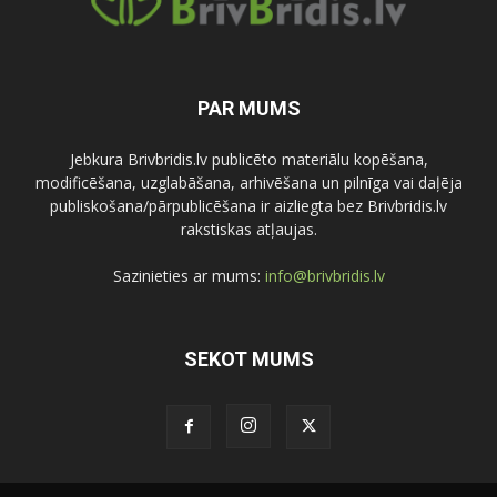
PAR MUMS
Jebkura Brivbridis.lv publicēto materiālu kopēšana,
modificēšana, uzglabāšana, arhivēšana un pilnīga vai daļēja
publiskošana/pārpublicēšana ir aizliegta bez Brivbridis.lv
rakstiskas atļaujas.
Sazinieties ar mums:
info@brivbridis.lv
SEKOT MUMS