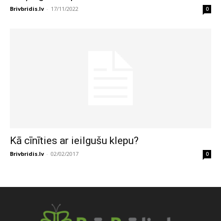
Brivbridis.lv
-
17/11/2022
0
Kā cīnīties ar ieilgušu klepu?
Brivbridis.lv
-
02/02/2017
0