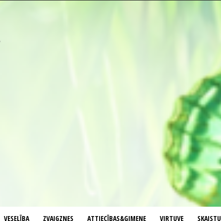
VESELĪBA
ZVAIGZNES
ATTIECĪBAS&ĢIMENE
VIRTUVE
SKAIST