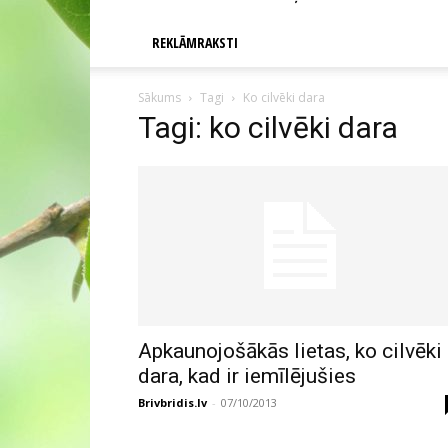
REKLĀMRAKSTI
Sākums
Tagi
Ko cilvēki dara
Tagi: ko cilvēki dara
Apkaunojošākās lietas, ko cilvēki
dara, kad ir iemīlējušies
Brivbridis.lv
-
07/10/2013