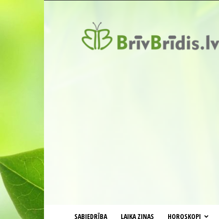
BrīvBrīdis.lv
SABIEDRĪBA
LAIKA ZIŅAS
HOROSKOPI