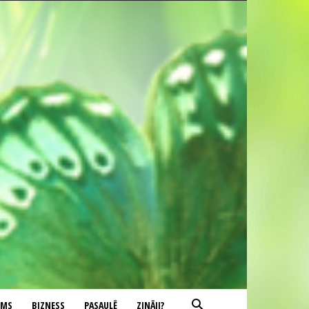
UMS
BIZNESS
PASAULĒ
ZINĀJI?