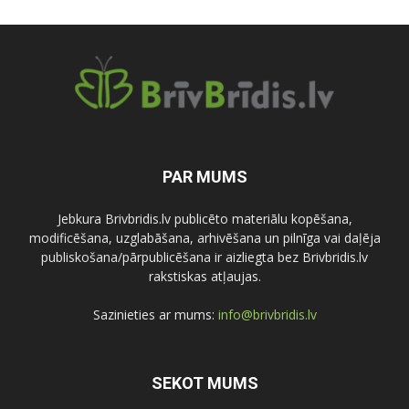
PAR MUMS
Jebkura Brivbridis.lv publicēto materiālu kopēšana,
modificēšana, uzglabāšana, arhivēšana un pilnīga vai daļēja
publiskošana/pārpublicēšana ir aizliegta bez Brivbridis.lv
rakstiskas atļaujas.
Sazinieties ar mums:
info@brivbridis.lv
SEKOT MUMS