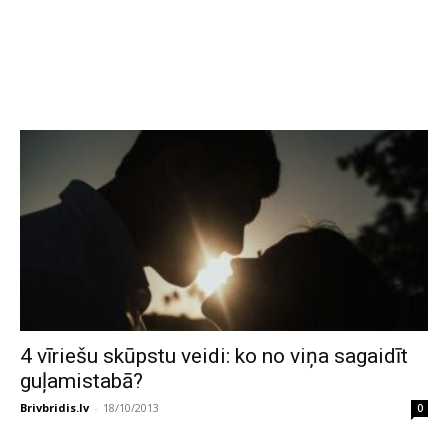
4 vīriešu skūpstu veidi: ko no viņa sagaidīt
guļamistabā?
Brivbridis.lv
-
18/10/2013
0