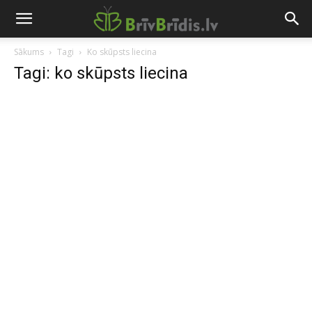
Sākums
Tagi
Ko skūpsts liecina
Tagi: ko skūpsts liecina