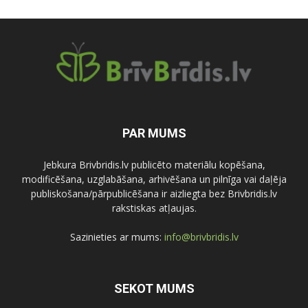
PAR MUMS
Jebkura Brivbridis.lv publicēto materiālu kopēšana,
modificēšana, uzglabāšana, arhivēšana un pilnīga vai daļēja
publiskošana/pārpublicēšana ir aizliegta bez Brivbridis.lv
rakstiskas atļaujas.
Sazinieties ar mums:
info@brivbridis.lv
SEKOT MUMS