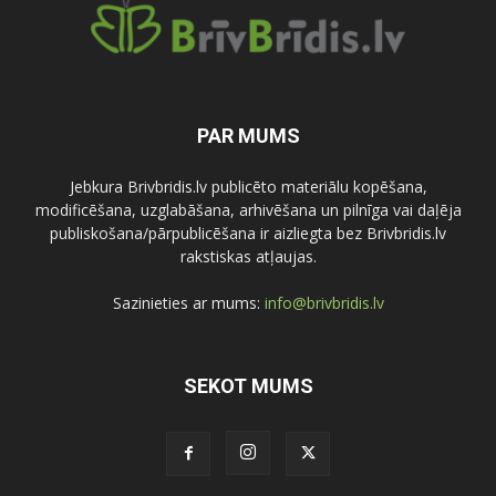
PAR MUMS
Jebkura Brivbridis.lv publicēto materiālu kopēšana,
modificēšana, uzglabāšana, arhivēšana un pilnīga vai daļēja
publiskošana/pārpublicēšana ir aizliegta bez Brivbridis.lv
rakstiskas atļaujas.
Sazinieties ar mums:
info@brivbridis.lv
SEKOT MUMS