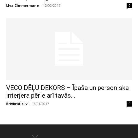
Līva Cimmermane
-
12/02/2017
0
VECO DĒĻU DEKORS – Īpaša un personiska
interjera pērle arī tavās...
Brivbridis.lv
-
13/01/2017
0