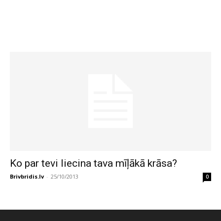
Ko par tevi liecina tava mīļākā krāsa?
Brivbridis.lv
-
25/10/2013
0