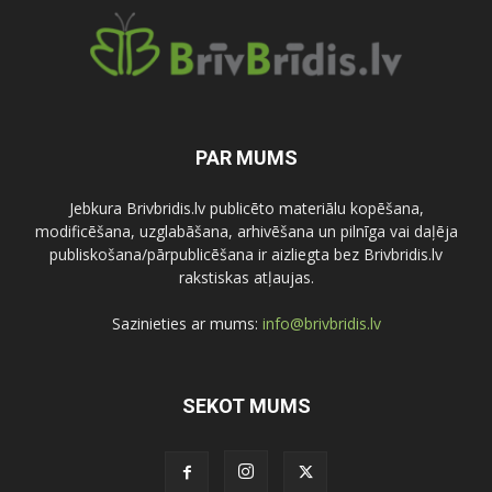
PAR MUMS
Jebkura Brivbridis.lv publicēto materiālu kopēšana,
modificēšana, uzglabāšana, arhivēšana un pilnīga vai daļēja
publiskošana/pārpublicēšana ir aizliegta bez Brivbridis.lv
rakstiskas atļaujas.
Sazinieties ar mums:
info@brivbridis.lv
SEKOT MUMS