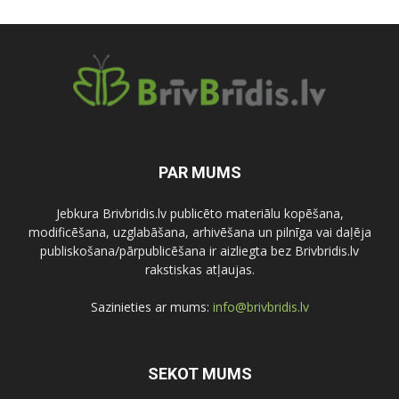
PAR MUMS
Jebkura Brivbridis.lv publicēto materiālu kopēšana,
modificēšana, uzglabāšana, arhivēšana un pilnīga vai daļēja
publiskošana/pārpublicēšana ir aizliegta bez Brivbridis.lv
rakstiskas atļaujas.
Sazinieties ar mums:
info@brivbridis.lv
SEKOT MUMS