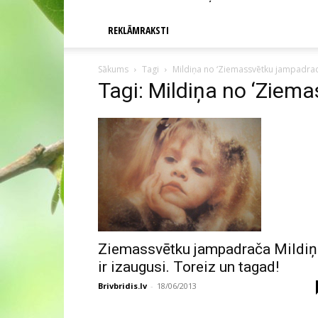
REKLĀMRAKSTI
Sākums
Tagi
Mildiņa no ‘Ziemassvētku jampadrac
Tagi: Mildiņa no ‘Ziem
Ziemassvētku jampadrača Mildiņ
ir izaugusi. Toreiz un tagad!
Brivbridis.lv
-
18/06/2013