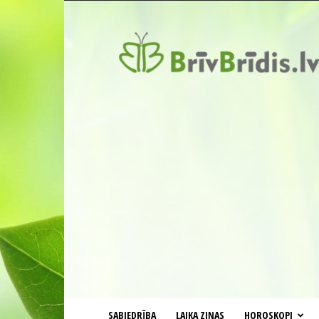
BrīvBrīdis.lv
SABIEDRĪBA
LAIKA ZIŅAS
HOROSKOPI