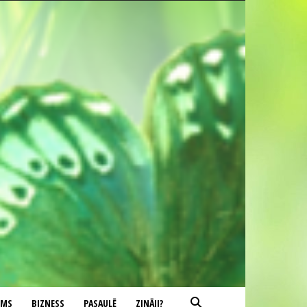
UMS
BIZNESS
PASAULĒ
ZINĀJI?