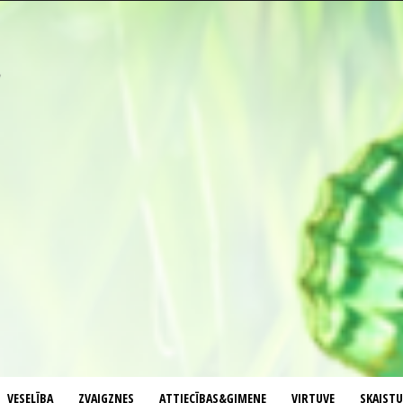
VESELĪBA
ZVAIGZNES
ATTIECĪBAS&ĢIMENE
VIRTUVE
SKAIST