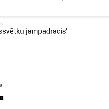
is’
assvētku jampadracis’
a
0