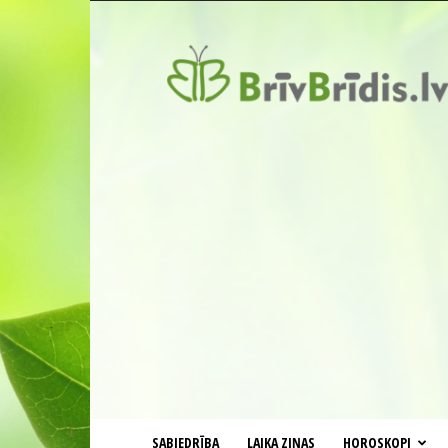
BrīvBrīdis.lv
SABIEDRĪBA
LAIKA ZIŅAS
HOROSKOPI