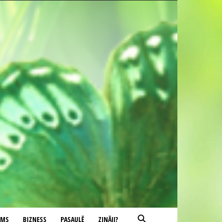
UMS
BIZNESS
PASAULĒ
ZINĀJI?