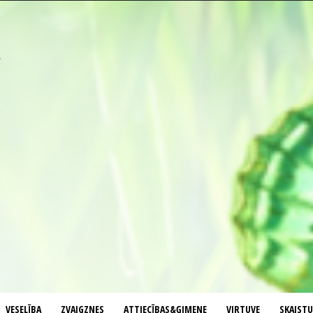
VESELĪBA
ZVAIGZNES
ATTIECĪBAS&ĢIMENE
VIRTUVE
SKAIST