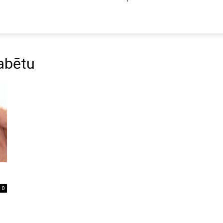
iabētu
0