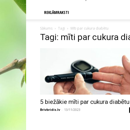
REKLĀMRAKSTI
Sākums
Tagi
Mīti par cukura diabētu
Tagi: mīti par cukura d
5 biežākie mīti par cukura diabētu
Brivbridis.lv
-
13/11/2023