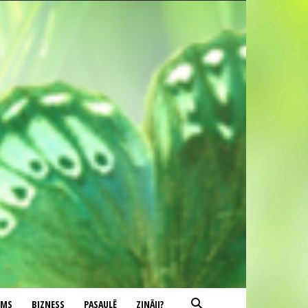
UMS
BIZNESS
PASAULĒ
ZINĀJI?