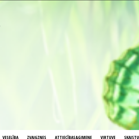
VESELĪBA
ZVAIGZNES
ATTIECĪBAS&ĢIMENE
VIRTUVE
SKAIST