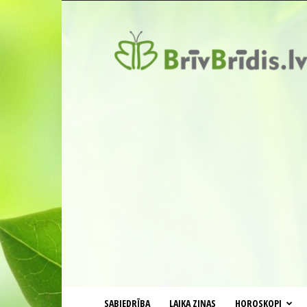
BrīvBrīdis.lv
SABIEDRĪBA
LAIKA ZIŅAS
HOROSKOPI