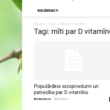
REKLĀMRAKSTI
Sākums
Tagi
Mīti par D vitamīnu
Tagi: mīti par D vitamī
Populārākie aizspriedumi un
patiesība par D vitamīnu
Brivbridis.lv
-
08/12/2016