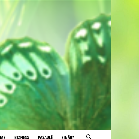
UMS
BIZNESS
PASAULĒ
ZINĀJI?