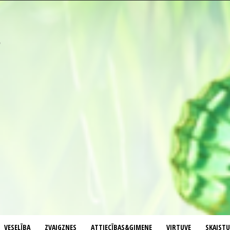
VESELĪBA
ZVAIGZNES
ATTIECĪBAS&ĢIMENE
VIRTUVE
SKAIST