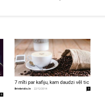
7 mīti par kafiju, kam daudzi vēl tic
Brivbridis.lv
-
22/12/2014
0
0