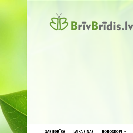
BrīvBrīdis.lv
SABIEDRĪBA
LAIKA ZIŅAS
HOROSKOPI