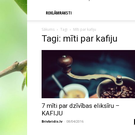
REKLĀMRAKSTI
Sākums
Tagi
Mīti par kafiju
Tagi: mīti par kafiju
7 mīti par dzīvības eliksīru –
KAFIJU
Brivbridis.lv
-
08/04/2016