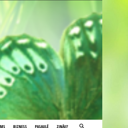
UMS
BIZNESS
PASAULĒ
ZINĀJI?