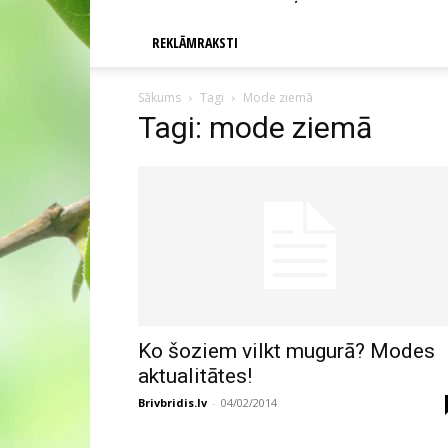
REKLĀMRAKSTI
Sākums
Tagi
Mode ziemā
Tagi: mode ziemā
Ko šoziem vilkt mugurā? Modes
aktualitātes!
Brivbridis.lv
-
04/02/2014