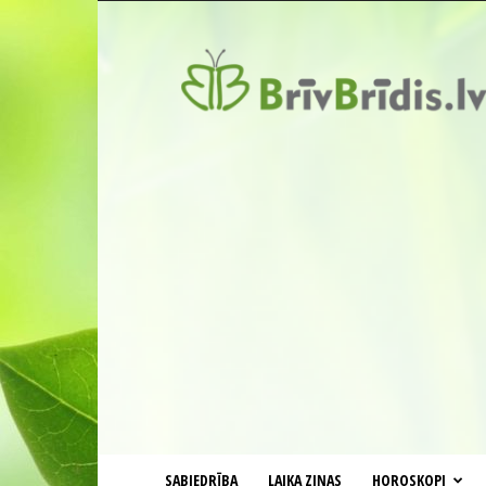
BrīvBrīdis.lv
SABIEDRĪBA
LAIKA ZIŅAS
HOROSKOPI