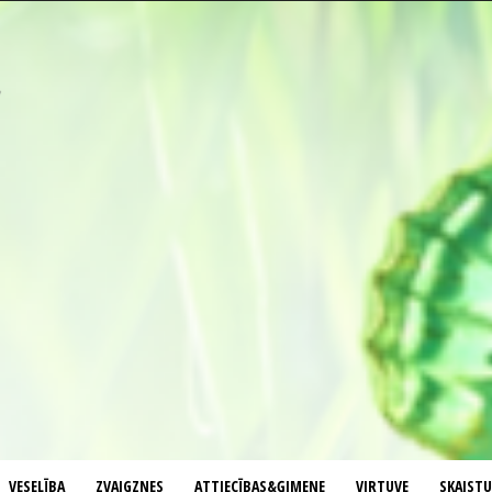
VESELĪBA
ZVAIGZNES
ATTIECĪBAS&ĢIMENE
VIRTUVE
SKAIST