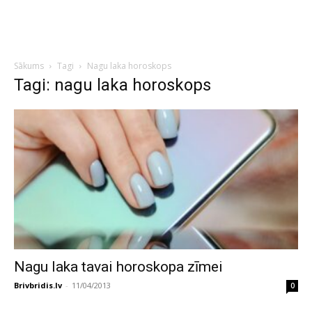
Sākums
Tagi
Nagu laka horoskops
Tagi: nagu laka horoskops
Nagu laka tavai horoskopa zīmei
Brivbridis.lv
-
11/04/2013
0