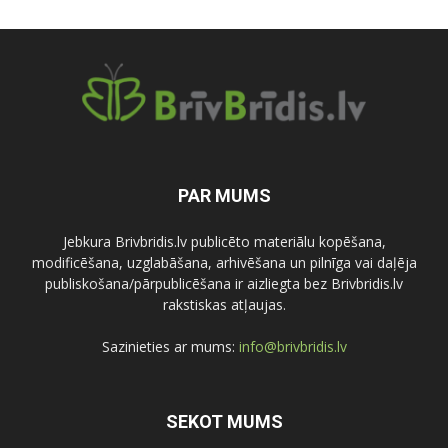
PAR MUMS
Jebkura Brivbridis.lv publicēto materiālu kopēšana,
modificēšana, uzglabāšana, arhivēšana un pilnīga vai daļēja
publiskošana/pārpublicēšana ir aizliegta bez Brivbridis.lv
rakstiskas atļaujas.
Sazinieties ar mums:
info@brivbridis.lv
SEKOT MUMS