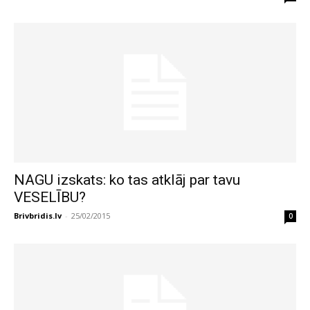
NAGU izskats: ko tas atklāj par tavu
VESELĪBU?
Brivbridis.lv
-
25/02/2015
0