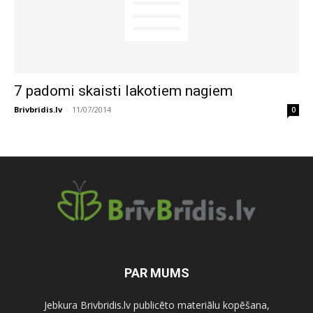
7 padomi skaisti lakotiem nagiem
Brivbridis.lv
-
11/07/2014
0
PAR MUMS
Jebkura Brivbridis.lv publicēto materiālu kopēšana,