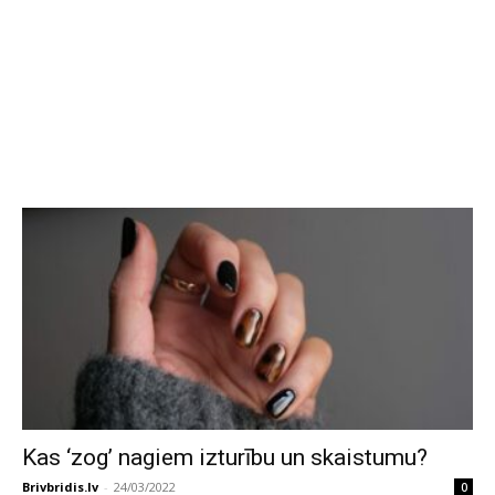
Kas ‘zog’ nagiem izturību un skaistumu?
Brivbridis.lv
-
24/03/2022
0