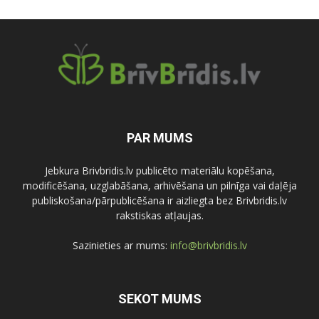
PAR MUMS
Jebkura Brivbridis.lv publicēto materiālu kopēšana,
modificēšana, uzglabāšana, arhivēšana un pilnīga vai daļēja
publiskošana/pārpublicēšana ir aizliegta bez Brivbridis.lv
rakstiskas atļaujas.
Sazinieties ar mums:
info@brivbridis.lv
SEKOT MUMS