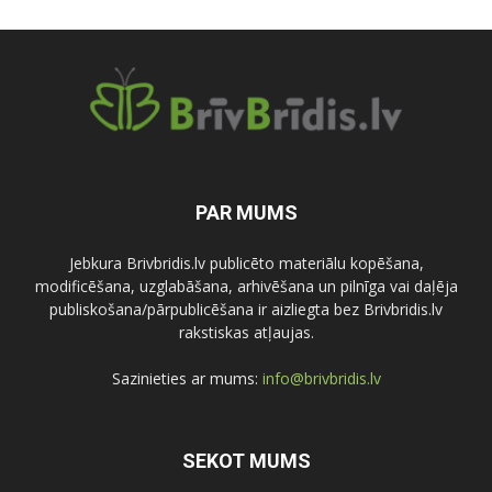
PAR MUMS
Jebkura Brivbridis.lv publicēto materiālu kopēšana,
modificēšana, uzglabāšana, arhivēšana un pilnīga vai daļēja
publiskošana/pārpublicēšana ir aizliegta bez Brivbridis.lv
rakstiskas atļaujas.
Sazinieties ar mums:
info@brivbridis.lv
SEKOT MUMS