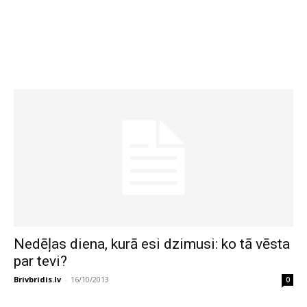
Nedēļas diena, kurā esi dzimusi: ko tā vēsta
par tevi?
Brivbridis.lv
-
16/10/2013
0