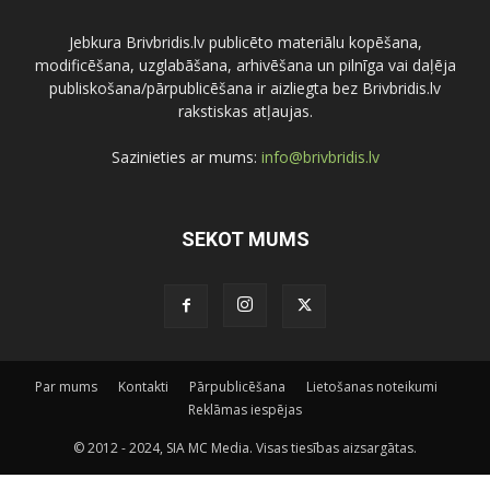
Jebkura Brivbridis.lv publicēto materiālu kopēšana,
modificēšana, uzglabāšana, arhivēšana un pilnīga vai daļēja
publiskošana/pārpublicēšana ir aizliegta bez Brivbridis.lv
rakstiskas atļaujas.
Sazinieties ar mums:
info@brivbridis.lv
SEKOT MUMS
Par mums
Kontakti
Pārpublicēšana
Lietošanas noteikumi
Reklāmas iespējas
© 2012 - 2024, SIA MC Media. Visas tiesības aizsargātas.