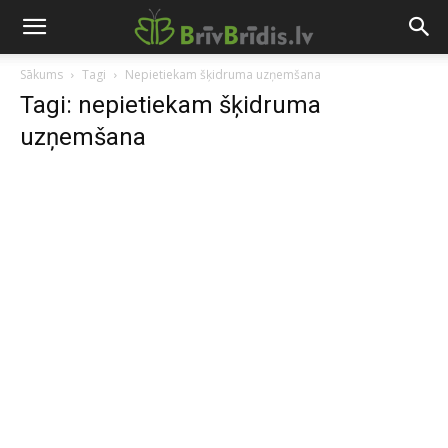
Sākums
Tagi
Nepietiekam šķidruma uzņemšana
Tagi: nepietiekam šķidruma
uzņemšana