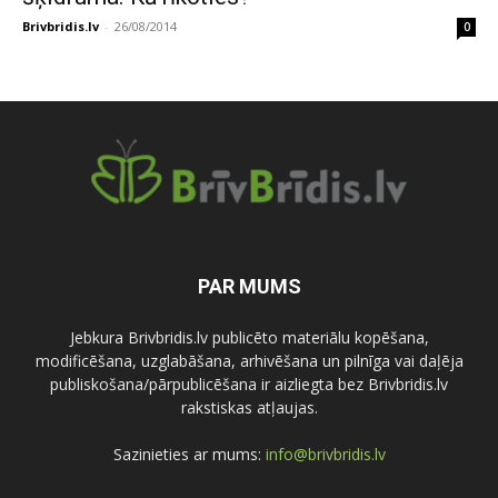
Brivbridis.lv
-
26/08/2014
0
PAR MUMS
Jebkura Brivbridis.lv publicēto materiālu kopēšana,
modificēšana, uzglabāšana, arhivēšana un pilnīga vai daļēja
publiskošana/pārpublicēšana ir aizliegta bez Brivbridis.lv
rakstiskas atļaujas.
Sazinieties ar mums:
info@brivbridis.lv