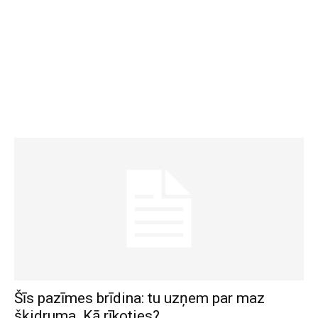
Šīs pazīmes brīdina: tu uzņem par maz
šķidruma. Kā rīkoties?