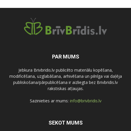
PAR MUMS
Jebkura Brivbridis.lv publicēto materiālu kopēšana,
modificēšana, uzglabāšana, arhivēšana un pilnīga vai daļēja
publiskošana/pārpublicēšana ir aizliegta bez Brivbridis.lv
rakstiskas atļaujas.
Sazinieties ar mums:
info@brivbridis.lv
SEKOT MUMS