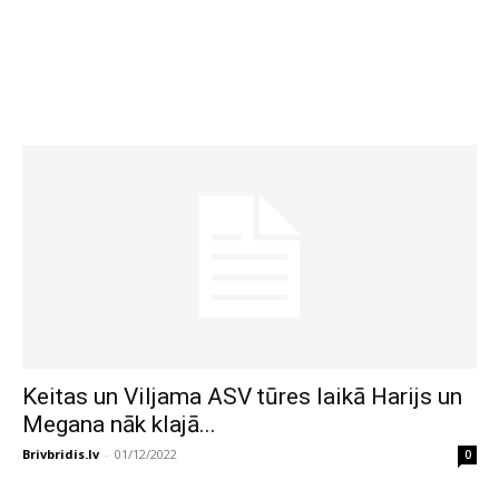
Keitas un Viljama ASV tūres laikā Harijs un
Megana nāk klajā...
Brivbridis.lv
-
01/12/2022
0