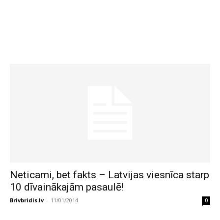
Neticami, bet fakts – Latvijas viesnīca starp
10 dīvainākajām pasaulē!
Brivbridis.lv
-
11/01/2014
0