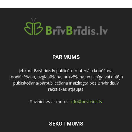
PAR MUMS
Jebkura Brivbridis.lv publicēto materiālu kopēšana,
modificēšana, uzglabāšana, arhivēšana un pilnīga vai daļēja
publiskošana/pārpublicēšana ir aizliegta bez Brivbridis.lv
rakstiskas atļaujas.
Sazinieties ar mums:
info@brivbridis.lv
SEKOT MUMS