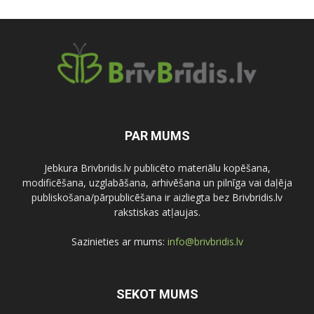
PAR MUMS
Jebkura Brivbridis.lv publicēto materiālu kopēšana,
modificēšana, uzglabāšana, arhivēšana un pilnīga vai daļēja
publiskošana/pārpublicēšana ir aizliegta bez Brivbridis.lv
rakstiskas atļaujas.
Sazinieties ar mums:
info@brivbridis.lv
SEKOT MUMS