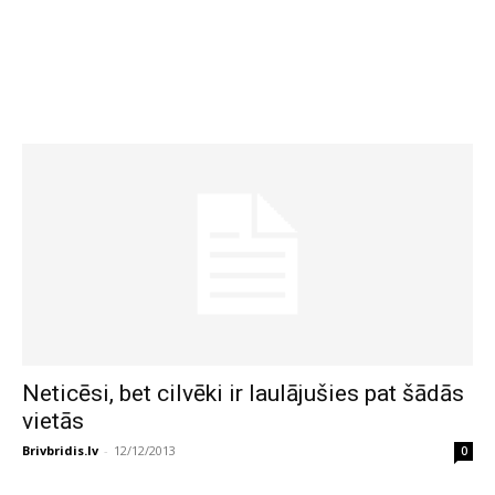
Neticēsi, bet cilvēki ir laulājušies pat šādās
vietās
Brivbridis.lv
-
12/12/2013
0