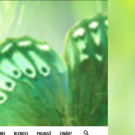
UMS
BIZNESS
PASAULĒ
ZINĀJI?