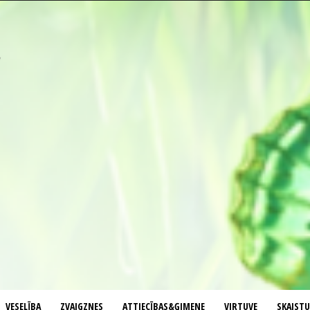
VESELĪBA
ZVAIGZNES
ATTIECĪBAS&ĢIMENE
VIRTUVE
SKAIST