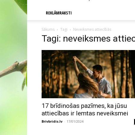
REKLĀMRAKSTI
Sākums
Tagi
Neveiksmes attiecībās
Tagi: neveiksmes attie
17 brīdinošas pazīmes, ka jūsu
attiecības ir lemtas neveiksmei
Brivbridis.lv
-
17/01/2024