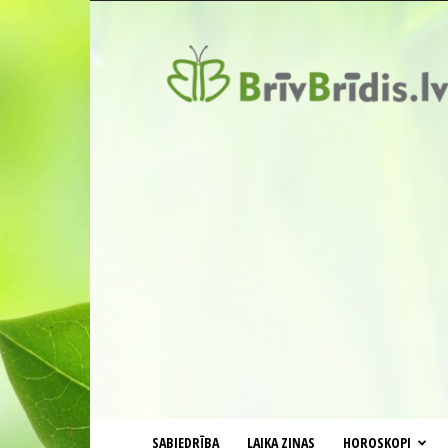
BrīvBrīdis.lv
SABIEDRĪBA
LAIKA ZIŅAS
HOROSKOPI