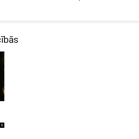
cībās
0