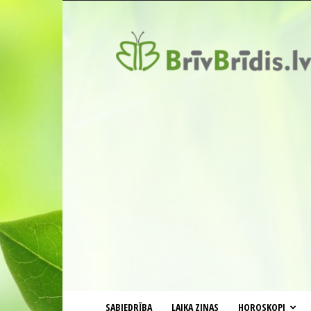
BrīvBrīdis.lv
SABIEDRĪBA
LAIKA ZIŅAS
HOROSKOPI