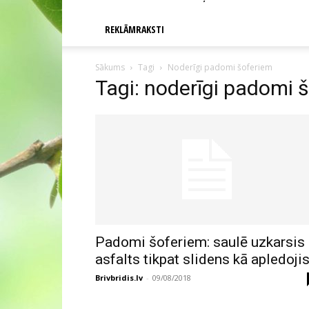
REKLĀMRAKSTI
Sākums
Tagi
Noderīgi padomi šoferiem
Tagi: noderīgi padomi 
Padomi šoferiem: saulē uzkarsis
asfalts tikpat slidens kā apledoji
Brivbridis.lv
-
09/08/2018