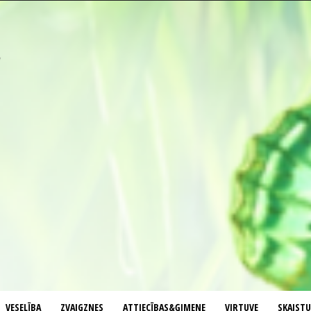
VESELĪBA
ZVAIGZNES
ATTIECĪBAS&ĢIMENE
VIRTUVE
SKAIST