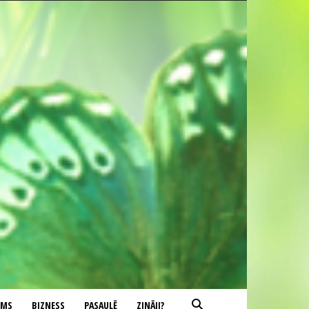
UMS
BIZNESS
PASAULĒ
ZINĀJI?