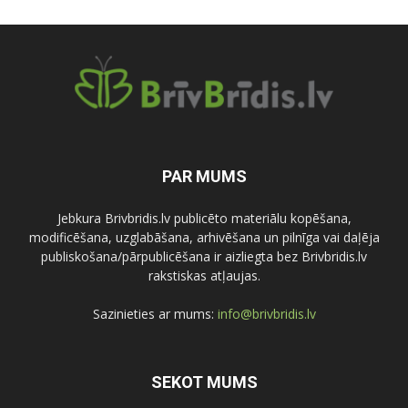
PAR MUMS
Jebkura Brivbridis.lv publicēto materiālu kopēšana,
modificēšana, uzglabāšana, arhivēšana un pilnīga vai daļēja
publiskošana/pārpublicēšana ir aizliegta bez Brivbridis.lv
rakstiskas atļaujas.
Sazinieties ar mums:
info@brivbridis.lv
SEKOT MUMS