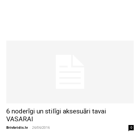
6 noderīgi un stilīgi aksesuāri tavai
VASARAI
Brivbridis.lv
-
26/06/2016
0