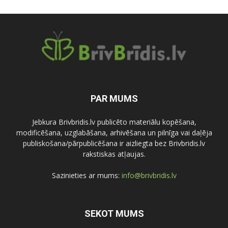
PAR MUMS
Jebkura Brivbridis.lv publicēto materiālu kopēšana,
modificēšana, uzglabāšana, arhivēšana un pilnīga vai daļēja
publiskošana/pārpublicēšana ir aizliegta bez Brivbridis.lv
rakstiskas atļaujas.
Sazinieties ar mums:
info@brivbridis.lv
SEKOT MUMS