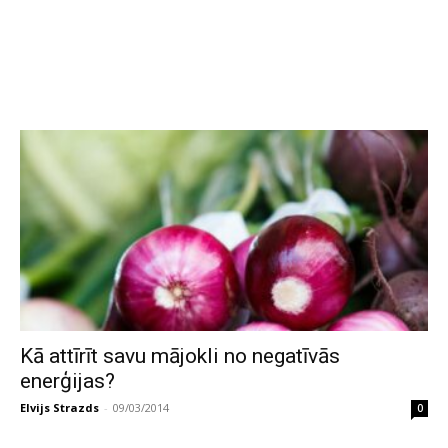
Kā attīrīt savu mājokli no negatīvās
enerģijas?
Elvijs Strazds
-
09/03/2014
0