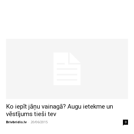
Ko iepīt jāņu vainagā? Augu ietekme un
vēstījums tieši tev
Brivbridis.lv
-
20/06/2015
0