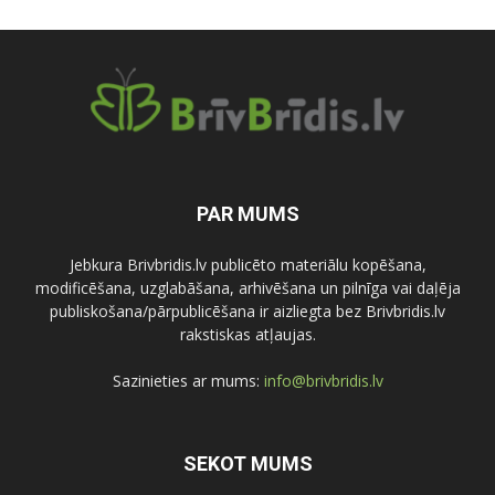
PAR MUMS
Jebkura Brivbridis.lv publicēto materiālu kopēšana,
modificēšana, uzglabāšana, arhivēšana un pilnīga vai daļēja
publiskošana/pārpublicēšana ir aizliegta bez Brivbridis.lv
rakstiskas atļaujas.
Sazinieties ar mums:
info@brivbridis.lv
SEKOT MUMS