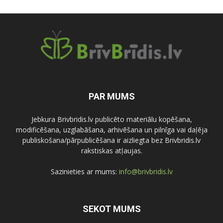
PAR MUMS
Jebkura Brivbridis.lv publicēto materiālu kopēšana,
modificēšana, uzglabāšana, arhivēšana un pilnīga vai daļēja
publiskošana/pārpublicēšana ir aizliegta bez Brivbridis.lv
rakstiskas atļaujas.
Sazinieties ar mums:
info@brivbridis.lv
SEKOT MUMS