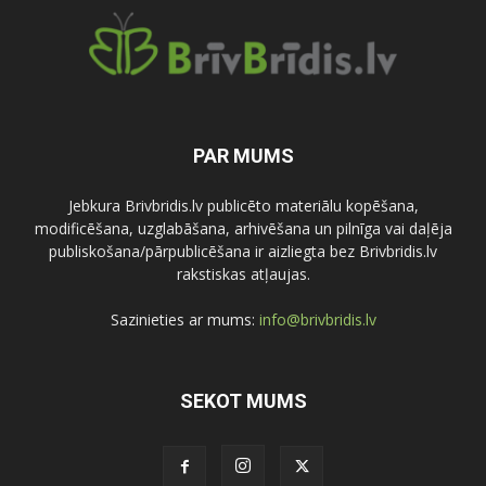
PAR MUMS
Jebkura Brivbridis.lv publicēto materiālu kopēšana,
modificēšana, uzglabāšana, arhivēšana un pilnīga vai daļēja
publiskošana/pārpublicēšana ir aizliegta bez Brivbridis.lv
rakstiskas atļaujas.
Sazinieties ar mums:
info@brivbridis.lv
SEKOT MUMS