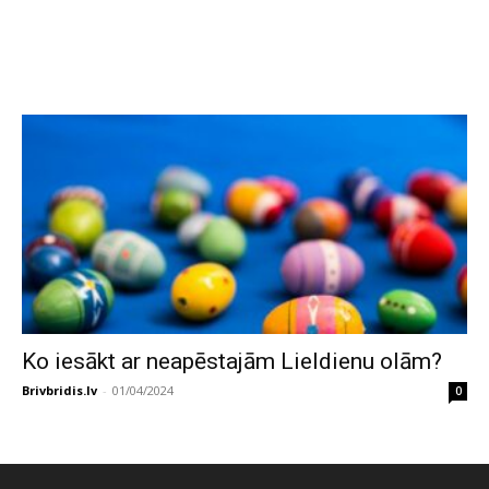
Ko iesākt ar neapēstajām Lieldienu olām?
Brivbridis.lv
-
01/04/2024
0