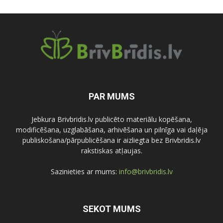
PAR MUMS
Jebkura Brivbridis.lv publicēto materiālu kopēšana,
modificēšana, uzglabāšana, arhivēšana un pilnīga vai daļēja
publiskošana/pārpublicēšana ir aizliegta bez Brivbridis.lv
rakstiskas atļaujas.
Sazinieties ar mums:
info@brivbridis.lv
SEKOT MUMS