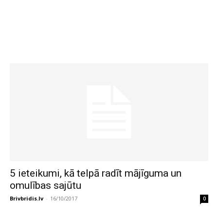
5 ieteikumi, kā telpā radīt mājīguma un
omulības sajūtu
Brivbridis.lv
-
16/10/2017
0