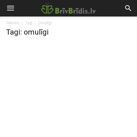
Sākums
Tagi
Omulīgi
Tagi: omulīgi