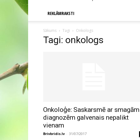
REKLĀMRAKSTI
Sākums
Tagi
Onkologs
Tagi: onkologs
Onkoloģe: Saskarsmē ar smagām
diagnozēm galvenais nepalikt
vienam
Brivbridis.lv
-
31/07/2017