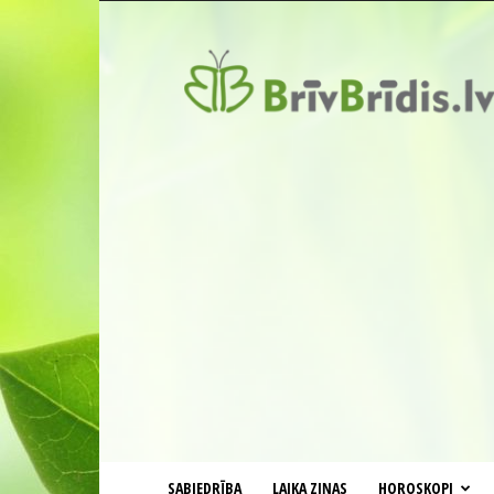
BrīvBrīdis.lv
SABIEDRĪBA
LAIKA ZIŅAS
HOROSKOPI