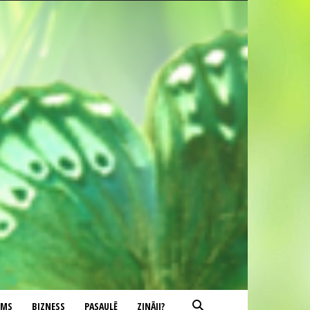
UMS
BIZNESS
PASAULĒ
ZINĀJI?