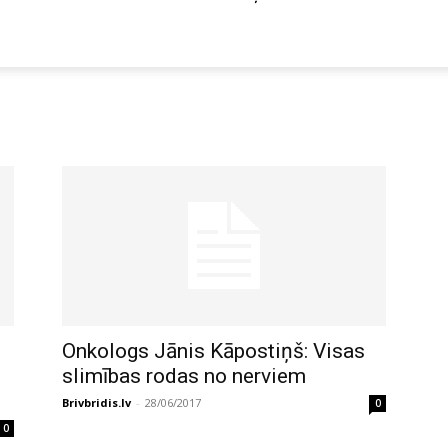
Onkologs Jānis Kāpostiņš: Visas
slimības rodas no nerviem
Brivbridis.lv
-
28/06/2017
0
0