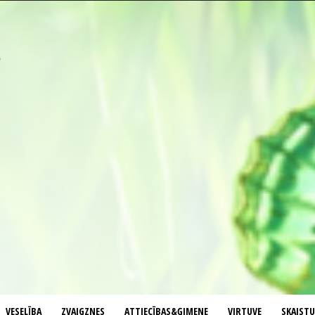
VESELĪBA
ZVAIGZNES
ATTIECĪBAS&ĢIMENE
VIRTUVE
SKAIST