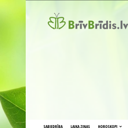
BrīvBrīdis.lv
SABIEDRĪBA
LAIKA ZIŅAS
HOROSKOPI