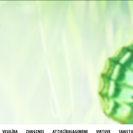
VESELĪBA
ZVAIGZNES
ATTIECĪBAS&ĢIMENE
VIRTUVE
SKAIST