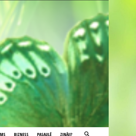
UMS
BIZNESS
PASAULĒ
ZINĀJI?