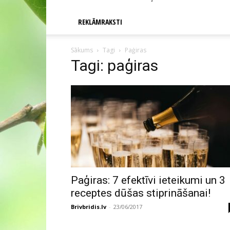
REKLĀMRAKSTI
Sākums
Tagi
Paģiras
Tagi: paģiras
Paģiras: 7 efektīvi ieteikumi un 3
receptes dūšas stiprināšanai!
Brivbridis.lv
-
23/06/2017