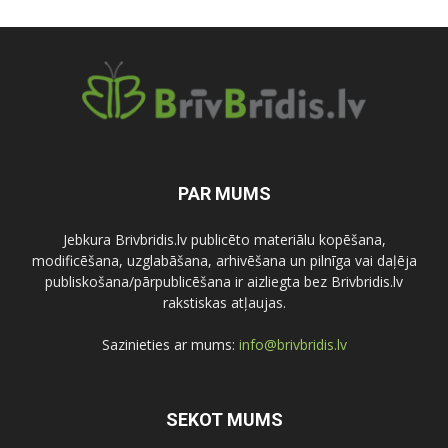
PAR MUMS
Jebkura Brivbridis.lv publicēto materiālu kopēšana,
modificēšana, uzglabāšana, arhivēšana un pilnīga vai daļēja
publiskošana/pārpublicēšana ir aizliegta bez Brivbridis.lv
rakstiskas atļaujas.
Sazinieties ar mums:
info@brivbridis.lv
SEKOT MUMS