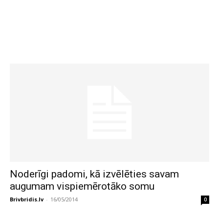
Noderīgi padomi, kā izvēlēties savam
augumam vispiemērotāko somu
Brivbridis.lv
-
16/05/2014
0