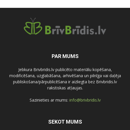
PAR MUMS
Jebkura Brivbridis.lv publicēto materiālu kopēšana,
modificēšana, uzglabāšana, arhivēšana un pilnīga vai daļēja
publiskošana/pārpublicēšana ir aizliegta bez Brivbridis.lv
rakstiskas atļaujas.
Sazinieties ar mums:
info@brivbridis.lv
SEKOT MUMS