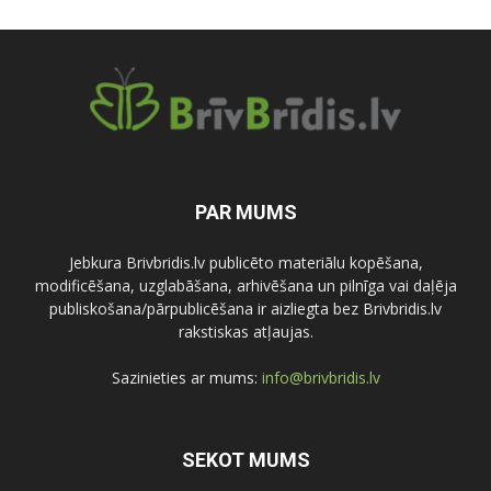
PAR MUMS
Jebkura Brivbridis.lv publicēto materiālu kopēšana,
modificēšana, uzglabāšana, arhivēšana un pilnīga vai daļēja
publiskošana/pārpublicēšana ir aizliegta bez Brivbridis.lv
rakstiskas atļaujas.
Sazinieties ar mums:
info@brivbridis.lv
SEKOT MUMS