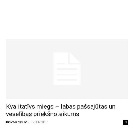
Kvalitatīvs miegs – labas pašsajūtas un
veselības priekšnoteikums
Brivbridis.lv
-
07/11/2017
0