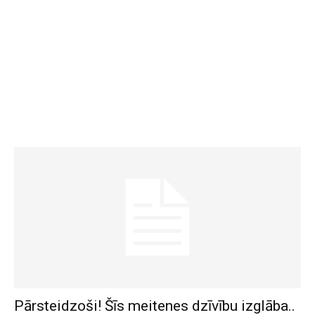
Pārsteidzoši! Šīs meitenes dzīvību izglāba..