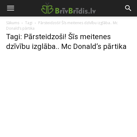
Sākums
Tagi
Pārsteidzoši! Šīs meitenes dzīvību izglāba.. Mc
Donald’s pārtika
Tagi: Pārsteidzoši! Šīs meitenes
dzīvību izglāba.. Mc Donald’s pārtika