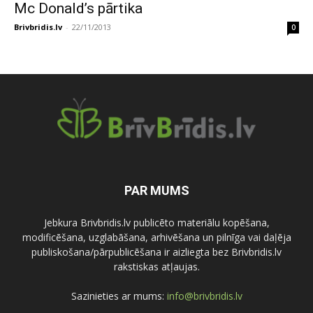
Mc Donald’s pārtika
Brivbridis.lv
-
22/11/2013
0
PAR MUMS
Jebkura Brivbridis.lv publicēto materiālu kopēšana,
modificēšana, uzglabāšana, arhivēšana un pilnīga vai daļēja
publiskošana/pārpublicēšana ir aizliegta bez Brivbridis.lv
rakstiskas atļaujas.
Sazinieties ar mums:
info@brivbridis.lv