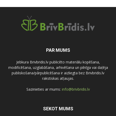
PAR MUMS
Jebkura Brivbridis.lv publicēto materiālu kopēšana,
modificēšana, uzglabāšana, arhivēšana un pilnīga vai daļēja
publiskošana/pārpublicēšana ir aizliegta bez Brivbridis.lv
rakstiskas atļaujas.
Sazinieties ar mums:
info@brivbridis.lv
SEKOT MUMS