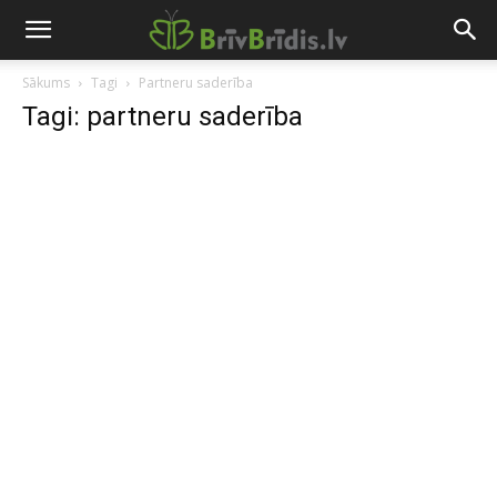
Sākums
Tagi
Partneru saderība
Tagi: partneru saderība