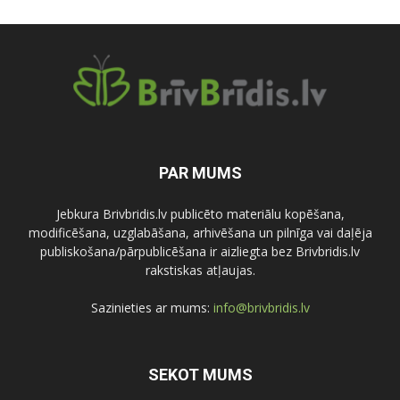
PAR MUMS
Jebkura Brivbridis.lv publicēto materiālu kopēšana,
modificēšana, uzglabāšana, arhivēšana un pilnīga vai daļēja
publiskošana/pārpublicēšana ir aizliegta bez Brivbridis.lv
rakstiskas atļaujas.
Sazinieties ar mums:
info@brivbridis.lv
SEKOT MUMS