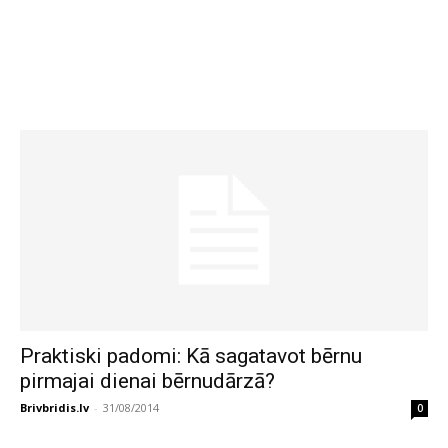
Praktiski padomi: Kā sagatavot bērnu
pirmajai dienai bērnudārzā?
Brivbridis.lv
-
31/08/2014
0