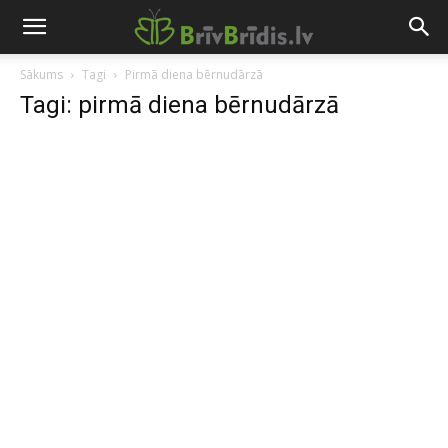
Sākums
Tagi
Pirmā diena bērnudārzā
Tagi: pirmā diena bērnudārzā