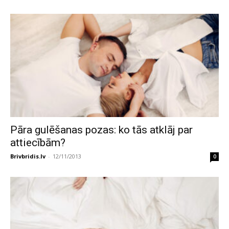
Pāra gulēšanas pozas: ko tās atklāj par
attiecībām?
Brivbridis.lv
-
12/11/2013
0