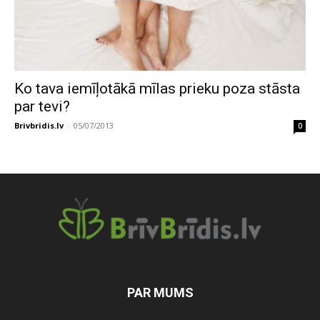
Ko tava iemīļotākā mīlas prieku poza stāsta
par tevi?
Brivbridis.lv
-
05/07/2013
0
PAR MUMS