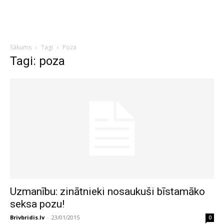
Sākums
Tagi
Poza
Tagi: poza
Uzmanību: zinātnieki nosaukuši bīstamāko
seksa pozu!
Brivbridis.lv
-
23/01/2015
0