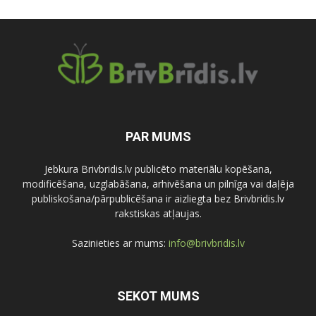
PAR MUMS
Jebkura Brivbridis.lv publicēto materiālu kopēšana,
modificēšana, uzglabāšana, arhivēšana un pilnīga vai daļēja
publiskošana/pārpublicēšana ir aizliegta bez Brivbridis.lv
rakstiskas atļaujas.
Sazinieties ar mums:
info@brivbridis.lv
SEKOT MUMS