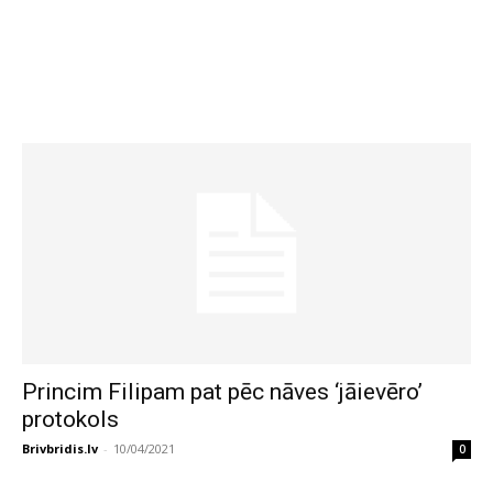
Princim Filipam pat pēc nāves ‘jāievēro’
protokols
Brivbridis.lv
-
10/04/2021
0