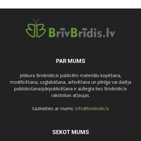
PAR MUMS
Jebkura Brivbridis.lv publicēto materiālu kopēšana,
modificēšana, uzglabāšana, arhivēšana un pilnīga vai daļēja
publiskošana/pārpublicēšana ir aizliegta bez Brivbridis.lv
rakstiskas atļaujas.
Sazinieties ar mums:
info@brivbridis.lv
SEKOT MUMS