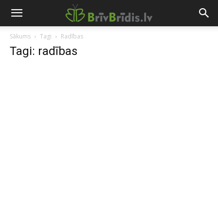
Sākums
Tagi
Radības
Tagi: radības