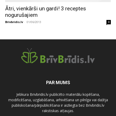
Ātri, vienkārši un gardi! 3 receptes
nogurušajiem
Brivbridis.lv
-
01/06/2013
0
PAR MUMS
Jebkura Brivbridis.lv publicēto materiālu kopēšana,
modificēšana, uzglabāšana, arhivēšana un pilnīga vai daļēja
publiskošana/pārpublicēšana ir aizliegta bez Brivbridis.lv
rakstiskas atļaujas.