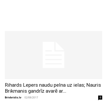
Rihards Lepers naudu pelna uz ielas; Nauris
Brikmanis gandrīz avarē ar...
Brivbridis.lv
-
02/08/2017
0