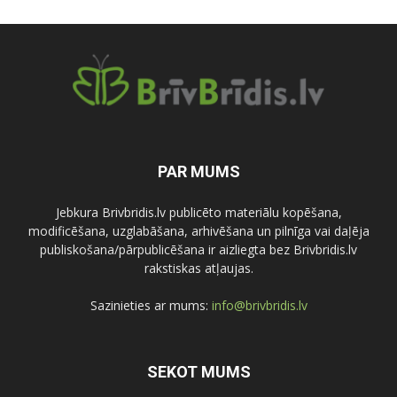
PAR MUMS
Jebkura Brivbridis.lv publicēto materiālu kopēšana,
modificēšana, uzglabāšana, arhivēšana un pilnīga vai daļēja
publiskošana/pārpublicēšana ir aizliegta bez Brivbridis.lv
rakstiskas atļaujas.
Sazinieties ar mums:
info@brivbridis.lv
SEKOT MUMS