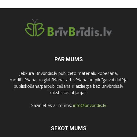
PAR MUMS
Jebkura Brivbridis.lv publicēto materiālu kopēšana,
modificēšana, uzglabāšana, arhivēšana un pilnīga vai daļēja
publiskošana/pārpublicēšana ir aizliegta bez Brivbridis.lv
rakstiskas atļaujas.
Sazinieties ar mums:
info@brivbridis.lv
SEKOT MUMS