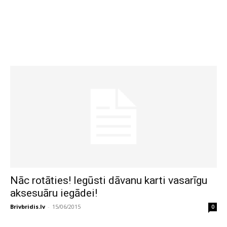
Nāc rotāties! Iegūsti dāvanu karti vasarīgu
aksesuāru iegādei!
Brivbridis.lv
-
15/06/2015
0