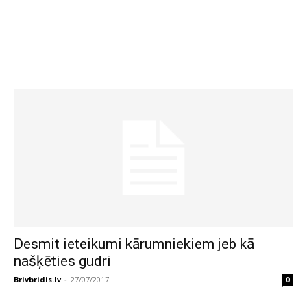
Desmit ieteikumi kārumniekiem jeb kā
našķēties gudri
Brivbridis.lv
-
27/07/2017
0