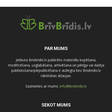
PAR MUMS
Jebkura Brivbridis.lv publicēto materiālu kopēšana,
modificēšana, uzglabāšana, arhivēšana un pilnīga vai daļēja
publiskošana/pārpublicēšana ir aizliegta bez Brivbridis.lv
rakstiskas atļaujas.
Sazinieties ar mums:
info@brivbridis.lv
SEKOT MUMS