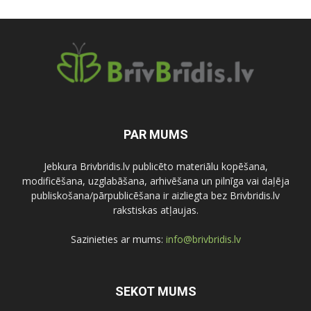
PAR MUMS
Jebkura Brivbridis.lv publicēto materiālu kopēšana,
modificēšana, uzglabāšana, arhivēšana un pilnīga vai daļēja
publiskošana/pārpublicēšana ir aizliegta bez Brivbridis.lv
rakstiskas atļaujas.
Sazinieties ar mums:
info@brivbridis.lv
SEKOT MUMS