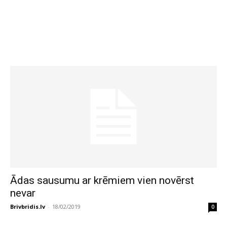
Ādas sausumu ar krēmiem vien novērst
nevar
Brivbridis.lv
-
18/02/2019
0