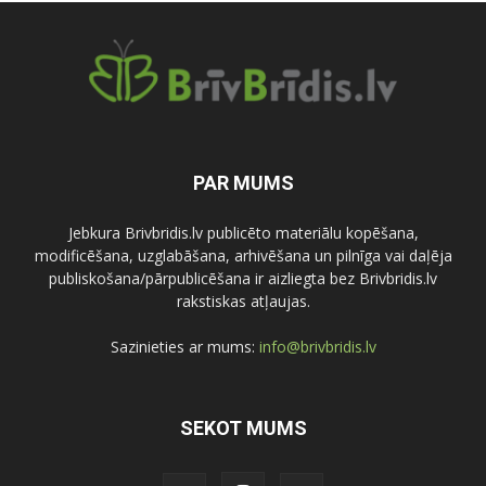
PAR MUMS
Jebkura Brivbridis.lv publicēto materiālu kopēšana,
modificēšana, uzglabāšana, arhivēšana un pilnīga vai daļēja
publiskošana/pārpublicēšana ir aizliegta bez Brivbridis.lv
rakstiskas atļaujas.
Sazinieties ar mums:
info@brivbridis.lv
SEKOT MUMS