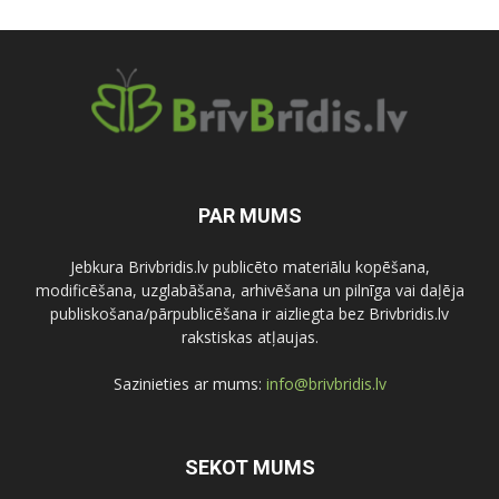
PAR MUMS
Jebkura Brivbridis.lv publicēto materiālu kopēšana,
modificēšana, uzglabāšana, arhivēšana un pilnīga vai daļēja
publiskošana/pārpublicēšana ir aizliegta bez Brivbridis.lv
rakstiskas atļaujas.
Sazinieties ar mums:
info@brivbridis.lv
SEKOT MUMS