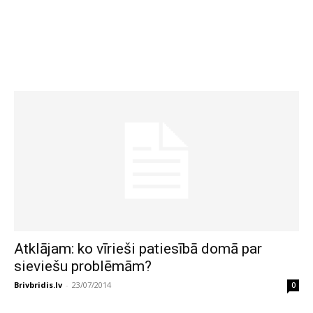
Atklājam: ko vīrieši patiesībā domā par
sieviešu problēmām?
Brivbridis.lv
-
23/07/2014
0