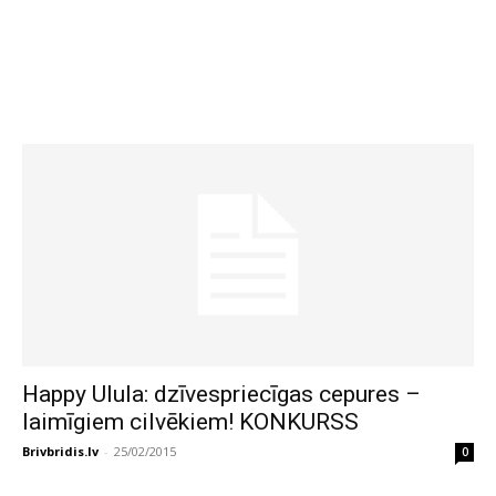
Happy Ulula: dzīvespriecīgas cepures –
laimīgiem cilvēkiem! KONKURSS
Brivbridis.lv
-
25/02/2015
0