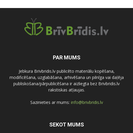
PAR MUMS
Jebkura Brivbridis.lv publicēto materiālu kopēšana,
modificēšana, uzglabāšana, arhivēšana un pilnīga vai daļēja
publiskošana/pārpublicēšana ir aizliegta bez Brivbridis.lv
rakstiskas atļaujas.
Sazinieties ar mums:
info@brivbridis.lv
SEKOT MUMS