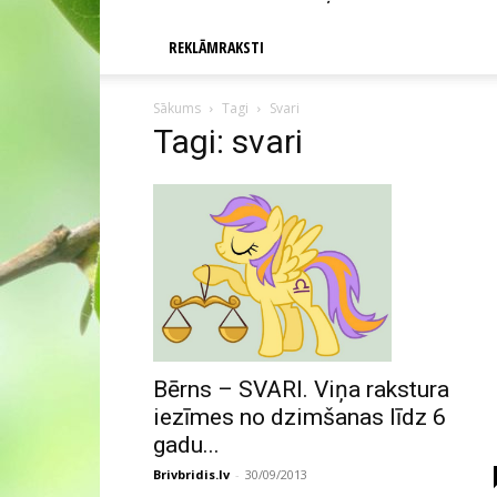
REKLĀMRAKSTI
Sākums
Tagi
Svari
Tagi: svari
Bērns – SVARI. Viņa rakstura
iezīmes no dzimšanas līdz 6
gadu...
Brivbridis.lv
-
30/09/2013