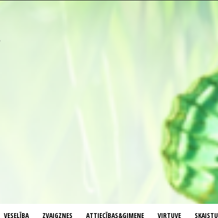
VESELĪBA
ZVAIGZNES
ATTIECĪBAS&ĢIMENE
VIRTUVE
SKAIST