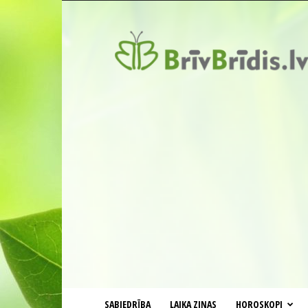
BrīvBrīdis.lv
SABIEDRĪBA
LAIKA ZIŅAS
HOROSKOPI