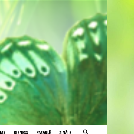
UMS
BIZNESS
PASAULĒ
ZINĀJI?