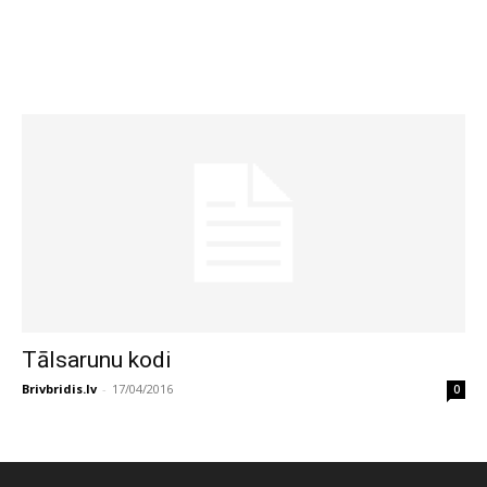
Tālsarunu kodi
Brivbridis.lv
-
17/04/2016
0