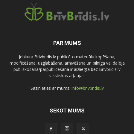
PAR MUMS
Jebkura Brivbridis.lv publicēto materiālu kopēšana,
modificēšana, uzglabāšana, arhivēšana un pilnīga vai daļēja
publiskošana/pārpublicēšana ir aizliegta bez Brivbridis.lv
rakstiskas atļaujas.
Sazinieties ar mums:
info@brivbridis.lv
SEKOT MUMS